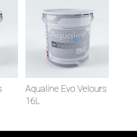
s
Aqualine Evo Velours
16L