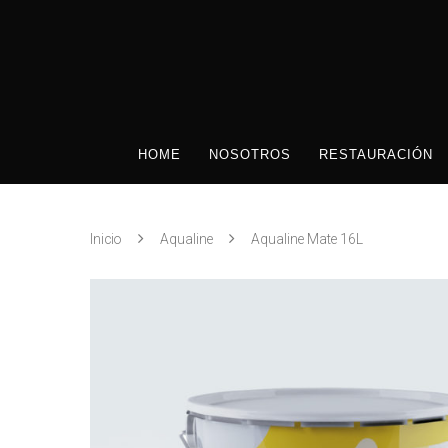
HOME
NOSOTROS
RESTAURACIÓN
Inicio
Aqualine
Aqualine Mate 16L